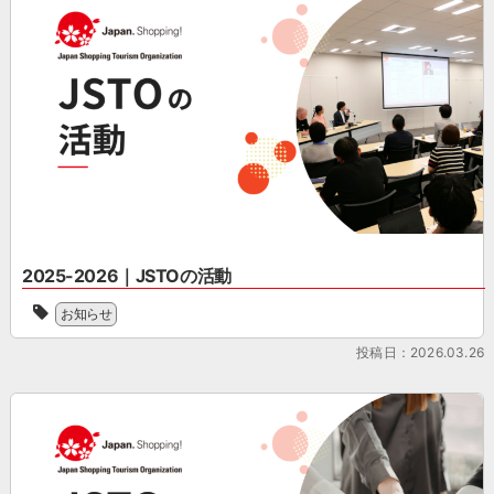
る
行
ァ
ジ
リ
に
ン
ャ
フ
向
ド
パ
ァ
け
型
ン
ン
て、
免
シ
ド
100
税
ョ
型
日
制
ッ
免
を
度
ピ
税
目
へ
ン
制
前
の
グ
度
に
移
ツ
へ
控
行
ー
の
え
に
リ
移
2025-2026｜JSTOの活動
て
向
ズ
行
2025
い
け
ム
に
お知らせ
年
ま
て、
協
向
の
す。
100
会
投稿日：2026.03.26
け
JSTO
制
日
（Japan
て、
の
度
を
Shopping
100
活
対
目
Tourism
日
動
応
前
Organization
を
を
の
に
／
目
新
準
控
略
前
聞
備