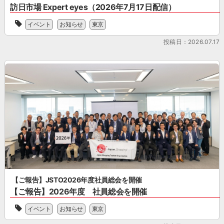
ド
り、
訪日市場 Expert eyes（2026年7月17日配信）
ス
海
マ
活
ト
「次」
外
ー
用
イベント
お知らせ
東京
へ
と
に
ケ
し
[…]
「他」
伝
テ
投稿日：2026.07.17
や
を
え
ィ
す
紹
る
ン
く
介
「プ
グ
な
す
ロ
か
る
る
モ
ら
と
ま
ー
プ
思
ち、
シ
ロ
い
小
ョ
モ
ま
樽
ン
ー
す。
北
事
シ
ぜ
海
業」
ョ
ひ
道
と、
ン
ご
を
訪
施
一
代
日
策
読
表
【ご報告】JSTO2026年度社員総会を開催
ゲ
ま
く
す
ス
【ご報告】2026年度 社員総会を開催
で
だ
る
ト
JSTO
ワ
さ
観
の
イベント
お知らせ
東京
の
ン
い。
光
満
2026
ス
主