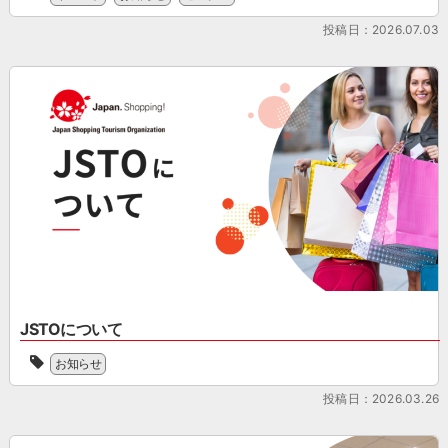
年
の
共
11
セ
催
投稿日：2026.07.03
月
ミ
の
1
ナ
セ
日
ー
ミ
に
と
ナ
開
な
ー
始
り
と
さ
ま
な
れ
す。
り
る
2026
ま
リ
年
す。
フ
11
2026
ァ
月
年
ン
1
11
ド
日
月
型
に
1
免
開
JSTOについて
日
税
始
一
に
制
さ
お知らせ
般
開
度
れ
社
始
へ
投稿日：2026.03.26
る
団
さ
の
リ
法
れ
移
フ
人