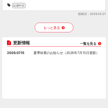
ン
JAPAN
当
・
た。
バ
よ
レポート
協
や
現
ウ
り、
会
っ
在
ン
投稿日：2026.05.01
「中
の
て
の
ド
国
会
い
中
担
最
員
る
国
もっと見る
当
新
企
の
国
に
動
業
に
内
な
向
で
成
の
っ
の
更新情報
あ
一覧を見る
果
旅
た
レ
る
が
行
け
ポ
中
2026.07.15
夏季休業のお知らせ（2026年7月15日更新）
見
状
ど、
ー
国
え
況
何
ト」
イ
な
の
か
を
ン
い
ま
ら
公
バ
・
と
始
開
ウ
現
め
め
し
ン
場
や
れ
ま
ド
で
消
ば
し
マ
判
[…]
い
た。
ー
断
い
現
ケ
で
か
在
テ
き
わ
の
ィ