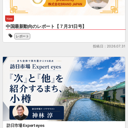
り
変
多
ド
迎
ま
更
数
振
え
し
の
の
興
る
た。
ポ
会
New
を
中、
読
イ
員
推
中国最新動向のレポート【７月31日号】
本
ん
ン
企
進
セ
当
で
ト
業
す
レポート
ミ
協
い
を
と
る
[…]
会
た
あ
と
投稿日：2026.07.31
業
の
だ
ら
も
界
会
く
た
に、
団
員
と、
め
日
体
企
JSTO
て
本
で
業
の
整
の
す。
で
活
理
シ
小
あ
動
す
ョ
売・
る
が
る
ッ
商
中
わ
と
ピ
[…]
国
か
と
ン
イ
り
も
グ
ン
や
に、
の
バ
す
訪
魅
ウ
く
日
力
ン
訪日市場 Expert eyes
な
ゲ
を