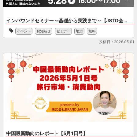
な
式
何
施
制、
っ
会
度
策
事
て
社
か
ま
業
い
BRAND
インバウンドセミナー～基礎から実践まで～【JSTO会員限定】
現
で
計
ま
JAPAN
[…]
ワ
画、
せ
よ
イベント
お知らせ
セミナー
地方
無料
こ
ン
免
ん
り、
ん
ス
[…]
か？
投稿日：2026.05.01
「中
な
ト
・
国
課
ッ
何
最
題
プ
か
新
は
で
ら
動
あ
サ
始
向
り
ー
め
の
ま
ビ
れ
レ
せ
ス
ば
ポ
ん
を
い
ー
か？
行
い
ト」
・
う
か
を
4
株
わ
公
月
式
か
開
か
会
ら
し
ら
社
な
ま
イ
BRAND
中国最新動向のレポート【5月1日号】
い
し