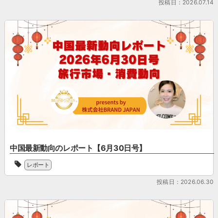
地
投稿日：2026.07.14
足
年
ト
な
の
度
度
ッ
ト
一
向
社
プ
ピ
つ
上
員
で
ッ
で
を
総
サ
ク
あ
目
会
ー
消
る
指
を
ビ
[…]
小
し
6
ス
樽。
た
月
を
小
「お
24
行
樽
も
日、
う
運
て
都
株
河、
な
道
式
堺
し
府
会
町
事
県
社
通
業
会
BRAND
中国最新動向のレポート【6月30日号】
り
者
館
JAPAN
当
商
支
に
よ
レポート
協
店
援
て
り、
会
街、
事
開
投稿日：2026.06.30
「中
の
天
業」
催
国
会
狗
に
し
最
員
山
取
ま
新
企
な
り