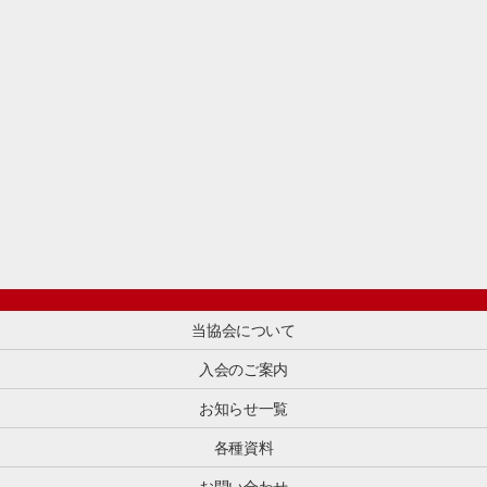
る
か
中
ン
材
ら
国
グ
料
な
国
か
や
い
内
ら
相
・
の
プ
談
長
旅
ロ
先
年
行
モ
が
取
状
ー
な
り
況
シ
く、
組
の
ョ
対
ん
ま
ン
応
で
と
施
が
い
め
策
属
る
や
ま
人
け
消
で
化
ど、
[…]
ワ
当協会について
し
成
ン
て
果
入会のご案内
ス
い
の
ト
る
手
お知らせ一覧
ッ
お
応
プ
店
え
各種資料
で
の
が
サ
現
弱
お問い合わせ