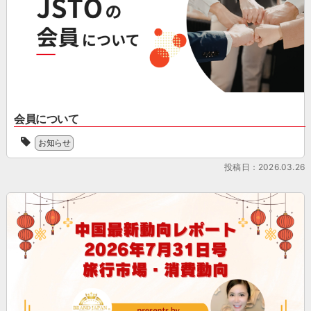
え
称：
に
に
を
て
JSTO）
控
し
本
い
は、
え
て、
格
ま
シ
て
こ
化
す。
ョ
い
の
さ
制
ッ
ま
た
せ
度
ピ
す。
び、
る
対
ン
制
下
時
応
グ
度
記
期
会員について
の
ツ
対
よ
を
準
JSTO
ー
応
り
迎
お知らせ
[…]
は、
リ
の
PDF
え
協
ズ
準
ダ
投稿日：2026.03.26
る
会
ム
備
ウ
中、
の
を
を
ン
本
趣
軸
本
ロ
セ
旨、
と
格
ー
ミ
活
し
化
ド
ナ
動
た
さ
が
ー
に
イ
せ
可
で
賛
ン
る
能
は、
同
バ
時
に
制
し
ウ
期
な
度
た
ン
を