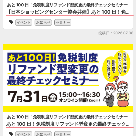
協
あと 100 日！免税制度リファンド型変更の最終チェックセミナー
会
【日本ショッピングセンター協会共催】あと 100 日！免税制度リファンド型変更の最終チェックセミナー
様、
一
一
イベント
お知らせ
セミナー
般
般
社
社
投稿日：2026.07.08
団
団
法
法
人
人
日
日
本
本
シ
ス
ョ
ー
ッ
パ
ピ
ー
ン
マ
グ
ー
セ
ケ
ン
ッ
タ
ト
ー
あと 100 日！免税制度リファンド型変更の最終チェックセミナー
様
協
あと 100 日！免税制度リファンド型変更の最終チェックセミナー
共
会
2026
催
様
イベント
お知らせ
セミナー