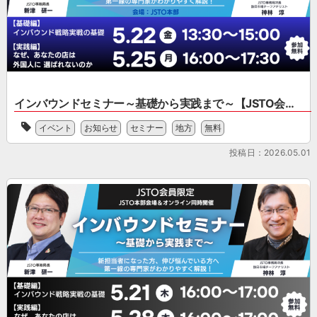
多
中
案
状
ー
く
国
に
況
シ
あ
イ
つ
の
ョ
り
ン
い
ま
ン
ま
バ
て
と
施
す。
ウ
承
め
策
自
ン
認
や
ま
店
ド
さ
インバウンドセミナー～基礎から実践まで～【JSTO会員サービス説明会あり】
消
で
だ
マ
れ
[…]
ワ
け
ー
ま
イベント
お知らせ
セミナー
地方
無料
イ
ン
に
ケ
し
ン
ス
と
テ
投稿日：2026.05.01
た。
バ
ト
ど
ィ
ま
ウ
ッ
ま
ン
た、
ン
プ
ら
グ
2026
ド
で
な
か
年
対
サ
い
ら
度
応、
ー
小
プ
に
こ
ビ
樽
ロ
お
ん
ス
の
モ
け
な
を
案
ー
る
状
行
内
シ
運
態
う
私
ョ
営
に
株
も
ン
体