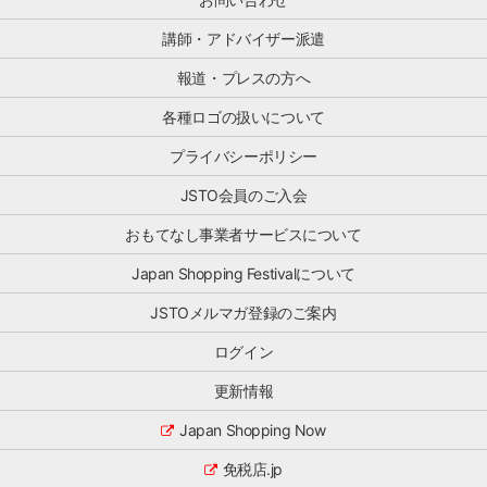
ー
場
い
ビ
で
講師・アドバイザー派遣
・
ス
起
現
を
き
報道・プレスの方へ
場
行
て
で
う
い
各種ロゴの扱いについて
判
株
る
断
式
「ズ
プライバシーポリシー
で
会
レ」
き
社
JSTO会員のご入会
を
る
BRAND
整
材
JAPAN
おもてなし事業者サービスについて
理
料
よ
し、
や
Japan Shopping Festivalについて
り、
[…]
相
「中
談
JSTOメルマガ登録のご案内
国
先
最
が
ログイン
新
な
動
く、
更新情報
向
対
の
Japan Shopping Now
応
レ
が
ポ
免税店.jp
属
ー