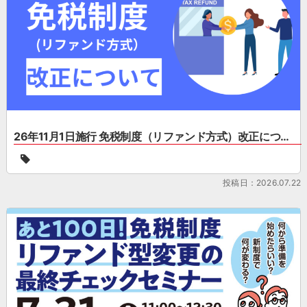
26年11月1日施行 免税制度（リファンド方式）改正について
26
年
11
投稿日：2026.07.22
月
1
日
施
行
免
税
制
度