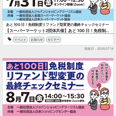
（リ
フ
ァ
ン
ド
あと 100 日！免税制度リファンド型変更の最終チェックセミナー
方
式）
【スーパーマーケット2団体共催】あと 100 日！免税制度リファンド型変更の最終チェックセミナー
改
一
正
イベント
お知らせ
セミナー
般
に
社
投稿日：2026.07.14
関
団
す
法
る
人
概
全
要、
国
セ
ス
ミ
ー
ナ
パ
ー
ー
案
マ
内
ー
ケ
ッ
ト