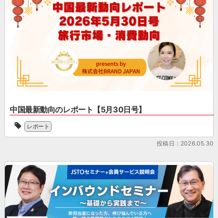
し
動
業
ど、
組
た。
向
で
訪
ん
開
の
あ
日
で
催
レ
る
外
い
報
ポ
中
国
ま
告
ー
国
人
す。
社
ト」
イ
に
小
員
を
ン
も
売
総
公
バ
高
流
会
開
ウ
い
通
で
し
ン
人
業・
は、
ま
ド
気
中国最新動向のレポート【5月30日号】
観
2025
し
マ
を
[…]
当
年
た。
ー
誇
レポート
協
度
現
ケ
る
会
事
在
テ
投稿日：2026.05.30
観
の
業
の
ィ
光
会
報
中
ン
ス
員
告
国
グ
ポ
企
お
国
か
ッ
業
よ
内
ら
ト
で
び
の
プ
が
あ
決
旅
ロ
数
る
議
行
モ