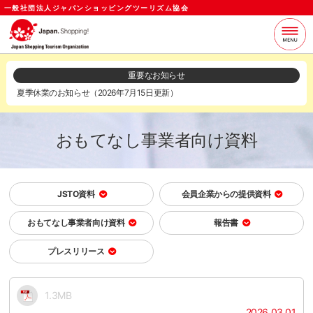
一般社団法人ジャパンショッピングツーリズム協会
当協会について
支援サービス
重要なお知らせ
夏季休業のお知らせ（2026年7月15日更新）
お知らせ
セミナー
各種資料
お問い合わせ
おもてなし事業者向け資料
ログイン
メールマガジン
JSTO資料
会員企業からの提供資料
おもてなし事業者向け資料
報告書
プレスリリース
1.3MB
2026.03.01