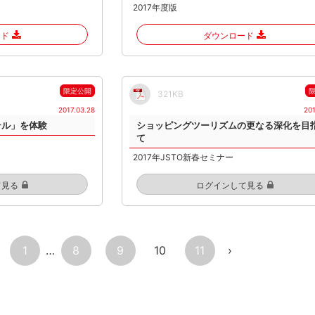
2017年度版
ード
ダウンロード
限定公開
321KB
2017.03.28
201
テル」を体験
ショッピングツーリズムの更なる深化を目
て
2017年JSTO新春セミナー
て見る
ログインして見る
1
…
8
9
10
11
›