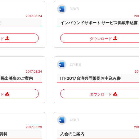
32KB
2017.08.24
201
要
インバウンドサポート サービス掲載申込書
ード
ダウンロード
274KB
2017.08.24
20
」掲出募集のご案内
ITF2017台湾共同販促お申込み書
ード
ダウンロード
49KB
2017.03.29
201
資料
入会のご案内