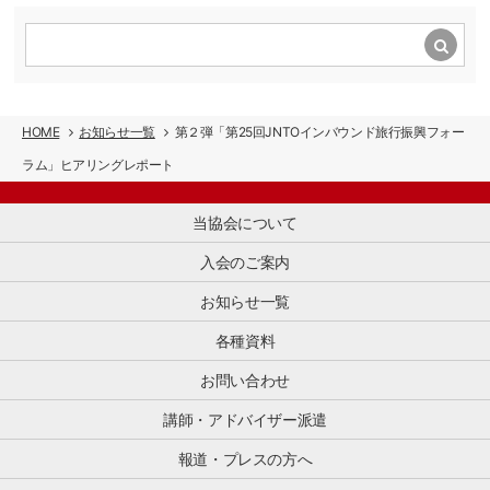
中、
軸
ー
活
日
本
と
ド
動
を
セ
し
が
に
目
ミ
た
可
賛
前
ナ
イ
能
同
に
ー
ン
に
し
控
で
バ
な
HOME
お知らせ一覧
第２弾「第25回JNTOインバウンド旅行振興フォー
た
え
は、
ウ
り
多
て
ラム」ヒアリングレポート
制
ン
ま
数
い
度
ド
し
の
ま
変
振
た。
会
当協会について
す。
更
興
読
員
制
の
を
ん
企
入会のご案内
度
ポ
推
で
業
対
イ
進
い
と
お知らせ一覧
応
ン
す
た
と
の
ト
る
だ
各種資料
も
準
を
業
く
に、
[…]
あ
界
お問い合わせ
と、
日
ら
団
JSTO
本
た
体
講師・アドバイザー派遣
の
の
め
で
活
シ
て
報道・プレスの方へ
す。
動
ョ
整
小
が
ッ