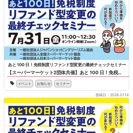
の
日
セ
施
ミ
行
ナ
免
ー
税
と
制
な
度
り
（リ
ま
フ
す。
ァ
2026
ン
あと 100 日！免税制度リファンド型変更の最終チェックセミナー
年
ド
11
【スーパーマーケット2団体共催】あと 100 日！免税制度リファンド型変更の最終チェックセミナー
方
月
式）
一
1
改
イベント
お知らせ
セミナー
般
日
正
社
に
に
投稿日：2026.07.14
団
開
関
法
始
す
人
さ
る
全
れ
概
国
る
要、
ス
リ
セ
ー