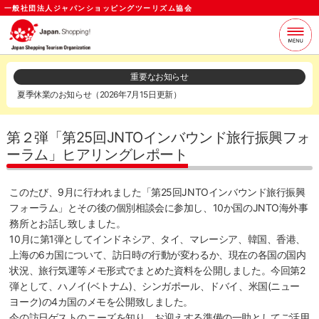
一般社団法人ジャパンショッピングツーリズム協会
当協会について
支援サービス
重要なお知らせ
夏季休業のお知らせ（2026年7月15日更新）
お知らせ
セミナー
各種資料
お問い合わせ
第２弾「第25回JNTOインバウンド旅行振興フォ
ーラム」ヒアリングレポート
ログイン
メールマガジン
このたび、9月に行われました「第25回JNTOインバウンド旅行振興
フォーラム」とその後の個別相談会に参加し、10か国のJNTO海外事
務所とお話し致しました。
10月に第1弾としてインドネシア、タイ、マレーシア、韓国、香港、
上海の6カ国について、訪日時の行動が変わるか、現在の各国の国内
状況、旅行気運等メモ形式でまとめた資料を公開しました。今回第2
弾として、ハノイ(ベトナム)、シンガポール、ドバイ、米国(ニュー
ヨーク)の4カ国のメモを公開致しました。
今の訪日ゲストのニーズを知り、お迎えする準備の一助としてご活用