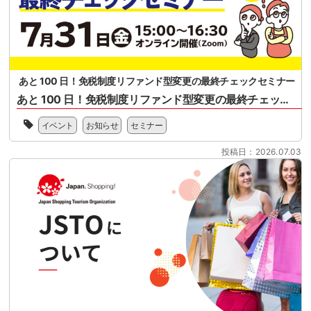
フ
ミ
パ
ァ
ナ
ー
ン
ー
マ
ド
案
ー
型
内
ケ
免
ッ
税
あと 100 日！免税制度リファンド型変更の最終チェックセミナー
ト
制
あと 100 日！免税制度リファンド型変更の最終チェックセミナー
協
度
会
2026
へ
様、
イベント
お知らせ
セミナー
年
の
一
11
移
般
投稿日：2026.07.03
月
行
社
1
に
団
日
向
法
に
け
人
開
て、
日
始
100
本
さ
日
ス
れ
を
ー
る
目
パ
リ
前
ー
フ
に
マ
ァ
控
ー