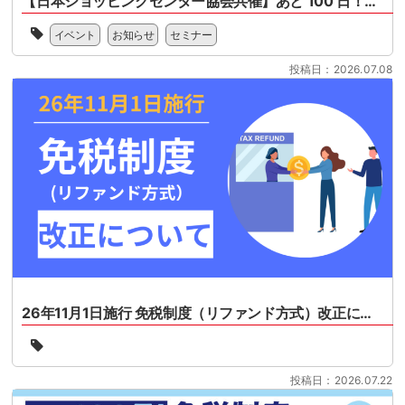
【日本ショッピングセンター協会共催】あと 100 日！免税制度リファンド型変更の最終チェックセミナー
一
イベント
お知らせ
セミナー
般
社
投稿日：2026.07.08
団
法
人
日
本
シ
ョ
ッ
ピ
ン
グ
セ
ン
タ
26年11月1日施行 免税制度（リファンド方式）改正について
ー
協
26
会
年
様
11
投稿日：2026.07.22
共
月
催
1