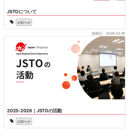
ン
え
ケ
ド
て
ッ
JSTOについて
型
い
ト
免
一
ま
様
お知らせ
税
般
す。
共
制
社
制
催
投稿日：2026.03.26
度
団
度
の
へ
法
対
セ
の
人
応
ミ
移
ジ
の
ナ
行
ャ
準
ー
に
パ
備
と
向
ン
を
な
け
シ
本
り
て、
ョ
格
ま
100
ッ
化
す。
日
ピ
さ
2026
を
ン
せ
年
目
グ
る
11
前
ツ
時
月
2025-2026｜JSTOの活動
に
ー
期
1
控
リ
2025
を
日
え
お知らせ
ズ
年
迎
に
て
ム
の
え