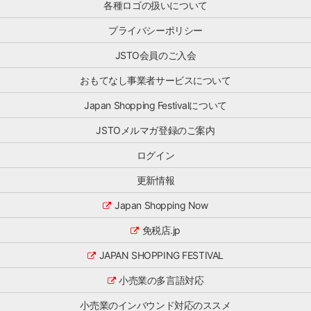
各種ロゴの扱いについて
理
売・
わ
ピ
す
商
か
ン
プライバシーポリシー
る
[…]
り
グ
と
や
の
JSTO会員のご入会
と
す
魅
も
く
力
おもてなし事業者サービスについて
に、
な
を
訪
り、
海
Japan Shopping Festivalについて
日
活
外
ゲ
用
JSTOメルマガ登録のご案内
に
ス
し
伝
ト
や
ログイン
え
へ
す
る
[…]
更新情報
く
「プ
な
ロ
Japan Shopping Now
る
モ
と
ー
免税店.jp
思
シ
い
ョ
JAPAN SHOPPING FESTIVAL
ま
ン
す。
事
小売業の多言語対応
ぜ
業」
ひ
と、
小売業のインバウンド対応のススメ