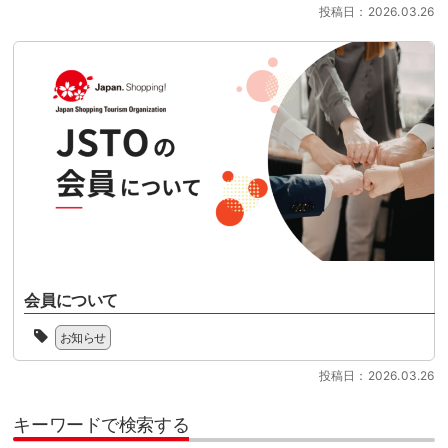
開
い
投稿日：2026.03.26
協
JSTO
る
始
ま
会
の
中、
さ
す。
（Japan
活
本
れ
制
Shopping
動
セ
る
度
Tourism
を
ミ
リ
対
Organization
新
[…]
フ
応
／
聞
ァ
の
略
に
ン
準
称：
し
ド
備
JSTO）
て、
型
を
は、
こ
免
本
シ
の
税
格
ョ
た
制
化
ッ
び、
度
さ
ピ
下
へ
せ
会員について
ン
記
の
る
グ
よ
JSTO
移
時
ツ
お知らせ
り
は、
行
期
ー
PDF
協
に
を
リ
投稿日：2026.03.26
ダ
会
向
迎
ズ
ウ
の
け
え
ム
ン
趣
キーワードで検索する
て、
る
を
ロ
旨、
100