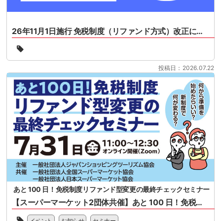
セ
ン
タ
26年11月1日施行 免税制度（リファンド方式）改正について
ー
協
26
会
年
様
11
投稿日：2026.07.22
共
月
催
1
の
日
セ
施
ミ
行
ナ
免
ー
税
と
制
な
度
り
（リ
ま
フ
す。
ァ
2026
ン
あと 100 日！免税制度リファンド型変更の最終チェックセミナー
年
ド
11
【スーパーマーケット2団体共催】あと 100 日！免税制度リファンド型変更の最終チェックセミナー
方
月
式）
一
1
改
イベント
お知らせ
セミナー