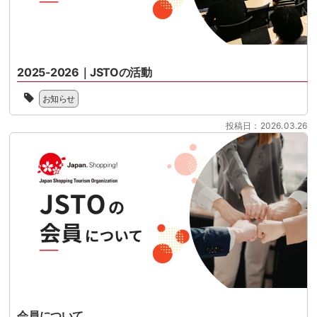
ま
100
ッ
化
す。
日
ピ
さ
2026
を
ン
せ
年
目
グ
る
11
前
ツ
時
月
2025-2026｜JSTOの活動
に
ー
期
1
控
リ
2025
を
日
え
お知らせ
ズ
年
迎
に
て
ム
の
え
開
い
投稿日：2026.03.26
協
JSTO
る
始
ま
会
の
中、
さ
す。
（Japan
活
本
れ
制
Shopping
動
セ
る
度
Tourism
を
ミ
リ
対
Organization
新
[…]
フ
応
／
聞
ァ
の
略
に
ン
準
称：
し
ド
備
JSTO）
て、
型
を
は、
こ
免
本
シ
の
税
格
ョ
た
制
化
ッ
び、
度
さ
会員について
ピ