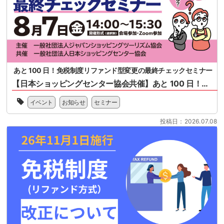
あと 100 日！免税制度リファンド型変更の最終チェックセミナー
【日本ショッピングセンター協会共催】あと 100 日！免税制度リファンド型変更の最終チェックセミナー
一
イベント
お知らせ
セミナー
般
社
投稿日：2026.07.08
団
法
人
日
本
シ
ョ
ッ
ピ
ン
グ