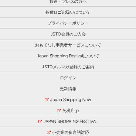
ら
報道・プレスの方へ
る
ー
プ
と
シ
各種ロゴの扱いについて
ロ
思
ョ
モ
い
プライバシーポリシー
ン
ー
ま
事
シ
す。
JSTO会員のご入会
業」
ョ
ぜ
と、
ン
おもてなし事業者サービスについて
ひ
訪
施
ご
日
策
Japan Shopping Festivalについて
一
ゲ
ま
読
ス
で
JSTOメルマガ登録のご案内
く
ト
ワ
だ
の
ン
ログイン
さ
満
ス
い。
足
ト
更新情報
主
度
ッ
な
向
プ
Japan Shopping Now
ト
上
で
ピ
を
免税店.jp
サ
ッ
目
ー
ク
指
JAPAN SHOPPING FESTIVAL
ビ
消
し
ス
[…]
小売業の多言語対応
た
を