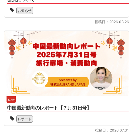
下
へ
せ
ン
記
JSTO
の
る
グ
お知らせ
よ
は、
移
時
ツ
り
協
行
期
ー
投稿日：2026.03.26
PDF
会
に
を
リ
ダ
の
向
迎
ズ
ウ
趣
け
え
ム
ン
旨、
て、
る
を
ロ
活
100
中、
軸
ー
動
日
本
と
ド
に
を
セ
し
が
賛
目
ミ
た
可
同
前
ナ
イ
能
し
に
ー
ン
に
た
控
で
バ
な
多
え
は、
ウ
り
数
て
制
ン
ま
の
い
度
New
ド
し
会
ま
変
振
中国最新動向のレポート【７月31日号】
た。
員
す。
更
興
読
企
当
制
の
を
ん
レポート
業
協
度
ポ
推
で
と
会
対
イ
進
い
投稿日：2026.07.31
と
の
応