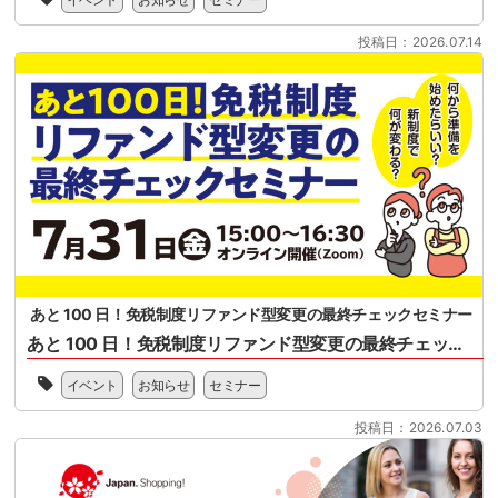
般
日
正
社
に
に
投稿日：2026.07.14
団
開
関
法
始
す
人
さ
る
全
れ
概
国
る
要、
ス
リ
セ
ー
フ
ミ
パ
ァ
ナ
ー
ン
ー
マ
ド
案
ー
型
内
ケ
免
ッ
税
あと 100 日！免税制度リファンド型変更の最終チェックセミナー
ト
制
あと 100 日！免税制度リファンド型変更の最終チェックセミナー
協
度
会
2026
へ
様、
イベント
お知らせ
セミナー
年
の
一
11
移
般
投稿日：2026.07.03
月
行
社
1
に
団
日
向
法
に