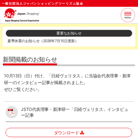
一般社団法人ジャパンショッピングツーリズム協会
当協会について
支援サービス
重要なお知らせ
夏季休業のお知らせ（2026年7月15日更新）
お知らせ
セミナー
各種資料
お問い合わせ
新聞掲載のお知らせ
ログイン
メールマガジン
10月13日（日）付け、「日経ヴェリタス」に当協会代表理事・新津
研一のインタビュー記事が掲載されました。
ぜひご覧ください。
JSTO代表理事・新津研一「日経ヴェリタス」インタビュ
ー記事
ダウンロード