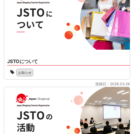
け
人
開
て、
日
始
100
本
さ
日
ス
れ
を
ー
る
目
パ
リ
前
ー
フ
に
マ
ァ
控
ー
ン
え
ケ
ド
て
ッ
JSTOについて
型
い
ト
免
一
ま
様
お知らせ
税
般
す。
共
制
社
制
催
投稿日：2026.03.26
度
団
度
の
へ
法
対
セ
の
人
応
ミ
移
ジ
の
ナ
行
ャ
準
ー
に
パ
備
と
向
ン
を
な
け
シ
本
り
て、
ョ
格