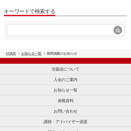
ン
す
た
も
会
の
ト
る
だ
に、
員
準
キーワードで検索する
を
業
く
日
企
[…]
あ
界
と、
本
業
ら
団
JSTO
の
で
た
体
の
シ
あ
め
で
活
ョ
る
て
す。
動
ッ
中
整
小
が
ピ
国
理
売・
わ
ン
HOME
お知らせ一覧
新聞掲載のお知らせ
イ
す
商
か
グ
ン
る
[…]
り
の
バ
と
当協会について
や
魅
ウ
と
す
力
ン
も
入会のご案内
く
を
ド
に、
な
海
マ
お知らせ一覧
訪
り、
外
ー
日
活
に
ケ
各種資料
ゲ
用
伝
テ
ス
し
え
ィ
お問い合わせ
ト
や
る
ン
へ
す
「プ
グ
講師・アドバイザー派遣
[…]
く
ロ
か
な
モ