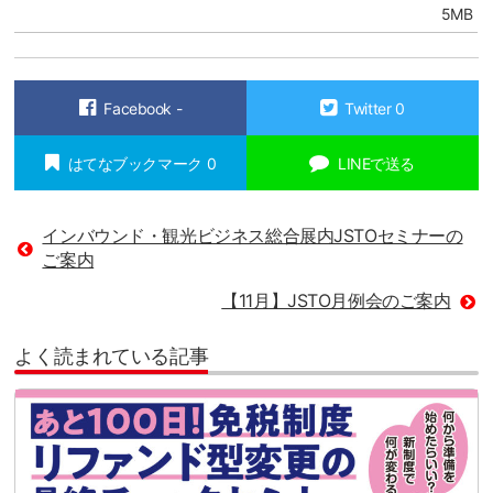
5MB
Facebook
-
Twitter
0
はてなブックマーク
0
LINEで送る
インバウンド・観光ビジネス総合展内JSTOセミナーの
ご案内
【11月】JSTO月例会のご案内
よく読まれている記事