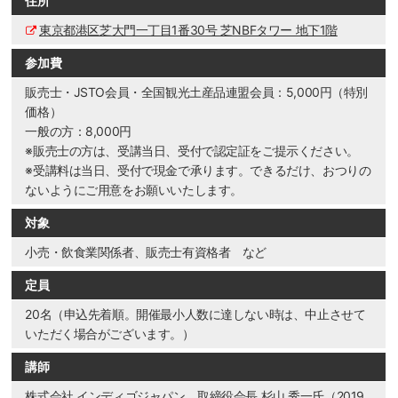
住所
東京都港区芝大門一丁目1番30号 芝NBFタワー 地下1階
参加費
販売士・JSTO会員・全国観光土産品連盟会員：5,000円（特別
価格）
一般の方：8,000円
※販売士の方は、受講当日、受付で認定証をご提示ください。
※受講料は当日、受付で現金で承ります。できるだけ、おつりの
ないようにご用意をお願いいたします。
対象
小売・飲食業関係者、販売士有資格者 など
定員
20名（申込先着順。開催最小人数に達しない時は、中止させて
いただく場合がございます。）
講師
株式会社 インディゴジャパン 取締役会長 杉山 秀一氏（2019