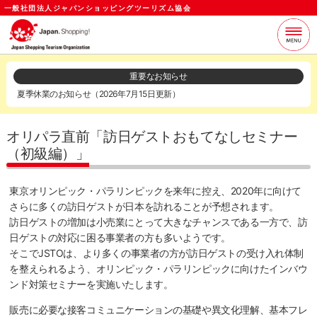
一般社団法人ジャパンショッピングツーリズム協会
当協会について
支援サービス
重要なお知らせ
夏季休業のお知らせ（2026年7月15日更新）
お知らせ
セミナー
各種資料
お問い合わせ
オリパラ直前「訪日ゲストおもてなしセミナー
（初級編）」
ログイン
メールマガジン
東京オリンピック・パラリンピックを来年に控え、2020年に向けて
さらに多くの訪日ゲストが日本を訪れることが予想されます。
訪日ゲストの増加は小売業にとって大きなチャンスである一方で、訪
日ゲストの対応に困る事業者の方も多いようです。
そこでJSTOは、より多くの事業者の方が訪日ゲストの受け入れ体制
を整えられるよう、オリンピック・パラリンピックに向けたインバウ
ンド対策セミナーを実施いたします。
販売に必要な接客コミュニケーションの基礎や異文化理解、基本フレ