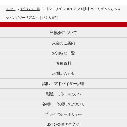
整
小
が
ピ
国
理
売・
わ
ン
HOME
お知らせ一覧
【ツーリズムEXPO2025特典】ツーリズムからショ
イ
す
商
か
グ
ン
る
ッピングツーリズムへ｜パネル資料
[…]
り
の
バ
と
や
魅
ウ
と
す
力
ン
当協会について
も
く
を
ド
に、
な
海
マ
入会のご案内
訪
り、
外
ー
日
活
に
ケ
お知らせ一覧
ゲ
用
伝
テ
ス
し
え
各種資料
ィ
ト
や
る
ン
へ
す
お問い合わせ
「プ
グ
[…]
く
ロ
か
な
講師・アドバイザー派遣
モ
ら
る
ー
プ
報道・プレスの方へ
と
シ
ロ
思
ョ
モ
各種ロゴの扱いについて
い
ン
ー
ま
事
シ
プライバシーポリシー
す。
業」
ョ
ぜ
と、
ン
JSTO会員のご入会
ひ