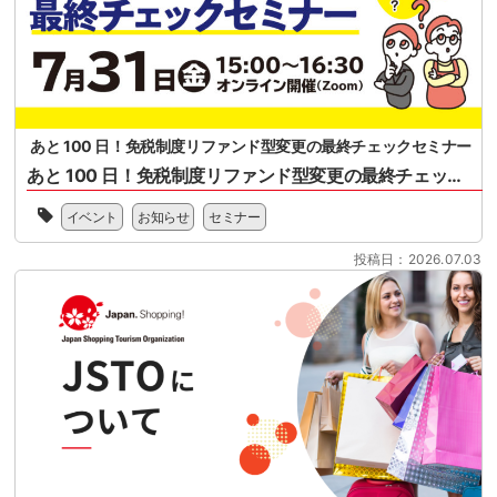
セ
ー
フ
ミ
パ
ァ
ナ
ー
ン
ー
マ
ド
案
ー
型
内
ケ
免
ッ
税
あと 100 日！免税制度リファンド型変更の最終チェックセミナー
ト
制
あと 100 日！免税制度リファンド型変更の最終チェックセミナー
協
度
会
2026
へ
様、
イベント
お知らせ
セミナー
年
の
一
11
移
般
投稿日：2026.07.03
月
行
社
1
に
団
日
向
法
に
け
人
開
て、
日
始
100
本
さ
日
ス
れ
を
ー
る
目
パ
リ
前
ー
フ
に
マ
ァ