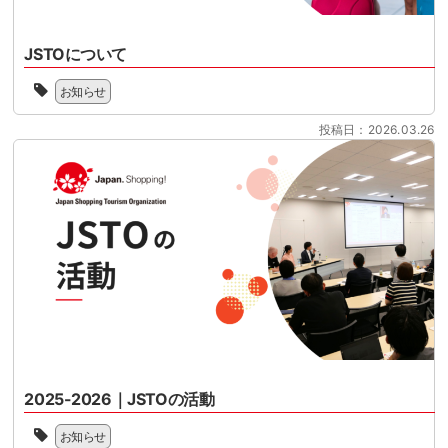
控
ー
ン
え
ケ
ド
て
ッ
JSTOについて
型
い
ト
免
一
ま
様
お知らせ
税
般
す。
共
制
社
制
催
投稿日：2026.03.26
度
団
度
の
へ
法
対
セ
の
人
応
ミ
移
ジ
の
ナ
行
ャ
準
ー
に
パ
備
と
向
ン
を
な
け
シ
本
り
て、
ョ
格
ま
100
ッ
化
す。
日
ピ
さ
2026
を
ン
せ
年
目
グ
る
11
前
ツ
時
月
2025-2026｜JSTOの活動
に
ー
期
1
控
リ
2025
を
日
え
お知らせ
ズ
年
迎