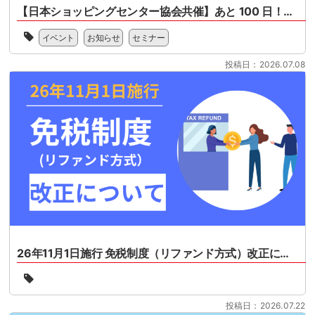
【日本ショッピングセンター協会共催】あと 100 日！免税制度リファンド型変更の最終チェックセミナー
一
イベント
お知らせ
セミナー
般
社
投稿日：2026.07.08
団
法
人
日
本
シ
ョ
ッ
ピ
ン
グ
セ
ン
タ
26年11月1日施行 免税制度（リファンド方式）改正について
ー
協
26
会
年
様
11
投稿日：2026.07.22
共
月