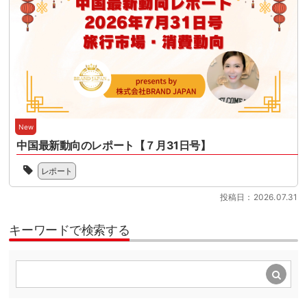
ロ
活
100
中、
軸
ー
動
日
本
と
ド
に
を
セ
し
が
賛
目
ミ
た
可
同
前
ナ
イ
能
し
に
ー
ン
に
た
控
で
バ
な
多
え
は、
ウ
り
数
て
制
ン
ま
の
い
度
New
ド
し
会
ま
変
振
中国最新動向のレポート【７月31日号】
た。
員
す。
更
興
読
企
当
制
の
を
ん
レポート
業
協
度
ポ
推
で
と
会
対
イ
進
い
投稿日：2026.07.31
と
の
応
ン
す
た
も
会
の
ト
る
だ
に、
員
準
キーワードで検索する
を
業
く
日
企
[…]
あ
界
と、
本
業
ら
団
JSTO
の
で
た
体
の
シ
あ
め
で
活
ョ
る
て
す。
動
ッ
中