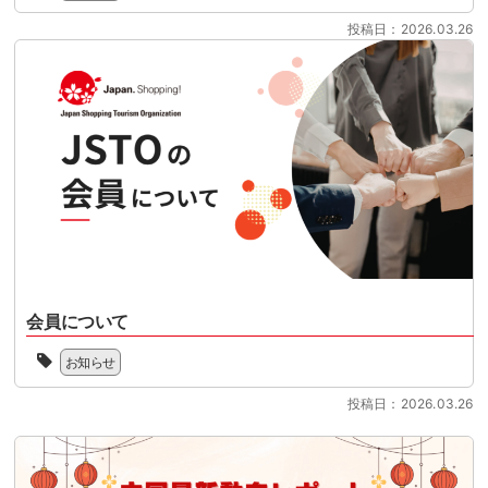
に
て
ム
の
え
開
い
投稿日：2026.03.26
協
JSTO
る
始
ま
会
の
中、
さ
す。
（Japan
活
本
れ
制
Shopping
動
セ
る
度
Tourism
を
ミ
リ
対
Organization
新
[…]
フ
応
／
聞
ァ
の
略
に
ン
準
称：
し
ド
備
JSTO）
て、
型
を
は、
こ
免
本
シ
の
税
格
ョ
た
制
化
ッ
び、
度
さ
会員について
ピ
下
へ
せ
ン
記
JSTO
の
る
グ
お知らせ
よ
は、
移
時
ツ
り
協
行
期
ー
投稿日：2026.03.26
PDF
会
に
を
リ
ダ
の
向
迎
ズ
ウ
趣
け
え
ム
ン
旨、
て、
る
を