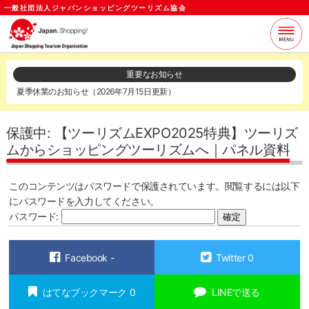
一般社団法人ジャパンショッピングツーリズム協会
当協会について
支援サービス
重要なお知らせ
夏季休業のお知らせ（2026年7月15日更新）
お知らせ
セミナー
各種資料
お問い合わせ
保護中: 【ツーリズムEXPO2025特典】ツーリズ
ムからショッピングツーリズムへ｜パネル資料
ログイン
メールマガジン
このコンテンツはパスワードで保護されています。閲覧するには以下
にパスワードを入力してください。
パスワード:
Facebook
-
Twitter
0
はてなブックマーク
0
LINEで送る