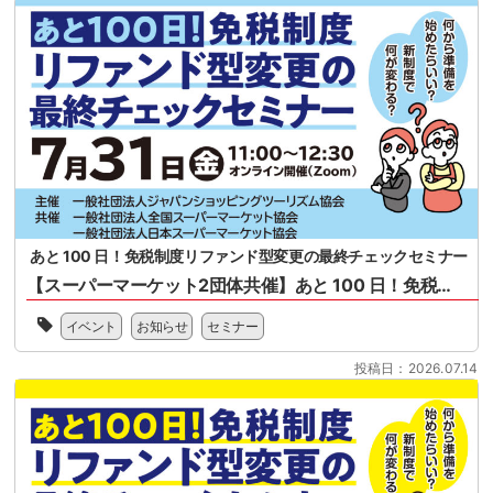
催
1
の
日
セ
施
ミ
行
ナ
免
ー
税
と
制
な
度
り
（リ
ま
フ
す。
ァ
2026
ン
あと 100 日！免税制度リファンド型変更の最終チェックセミナー
年
ド
11
【スーパーマーケット2団体共催】あと 100 日！免税制度リファンド型変更の最終チェックセミナー
方
月
式）
一
1
改
イベント
お知らせ
セミナー
般
日
正
社
に
に
投稿日：2026.07.14
団
開
関
法
始
す
人
さ
る
全
れ
概
国
る
要、
ス
リ