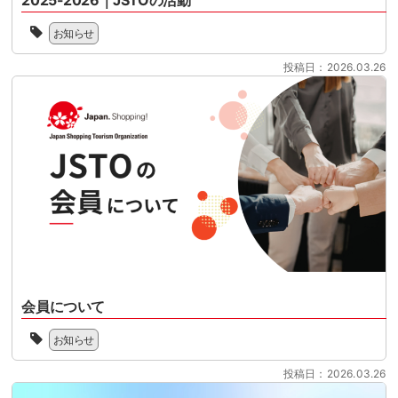
2025-2026｜JSTOの活動
に
ー
へ
度
控
リ
2025
の
へ
え
お知らせ
ズ
年
移
の
て
ム
の
行
移
い
投稿日：2026.03.26
協
JSTO
に
行
ま
会
の
向
に
す。
（Japan
活
け
向
制
Shopping
動
て、
け
度
Tourism
を
100
て、
対
Organization
新
日
100
応
／
聞
を
日
の
略
に
目
を
準
称：
し
前
目
備
JSTO）
て、
に
前
を
は、
こ
控
に
本
シ
の
え
控
格
ョ
た
て
え
化
ッ
び、
い
て
さ
会員について
ピ
下
ま
い
せ
ン
記
JSTO
す。
ま
る
グ
お知らせ
よ
は、
制
す。
時
ツ
り
協
度
制
期
ー
投稿日：2026.03.26
PDF
会
対
度
を
リ
ダ
の
応