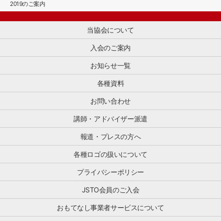
2019のご案内
す。
業」
光
の
ぜ
と、
客
事
ひ
訪
向
例
当協会について
ご
日
け
を、
一
ゲ
消
東
入会のご案内
読
ス
費
京
く
ト
税
都
お知らせ一覧
だ
の
免
免
さ
満
税
各種資料
税
い。
足
制
店
主
度
お問い合わせ
度
支
な
向
（TFS
援
ト
上
講師・アドバイザー派遣
、
公
ピ
を
正
式
ッ
報道・プレスの方へ
目
式
サ
ク
指
名
イ
各種ロゴの扱いについて
消
し
称
ト
[…]
た
「輸
か
プライバシーポリシー
「お
出
ら
も
物
ご
JSTO会員のご入会
て
品
紹
な
販
介
おもてなし事業者サービスについて
し
売
し