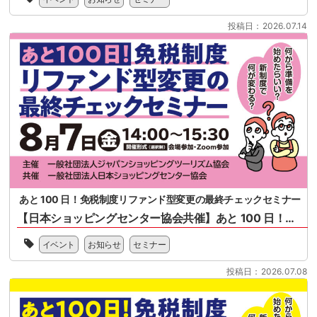
般
正
社
に
投稿日：2026.07.14
団
関
法
す
人
る
全
概
国
要、
ス
セ
ー
ミ
パ
ナ
ー
ー
マ
案
ー
内
ケ
ッ
あと 100 日！免税制度リファンド型変更の最終チェックセミナー
ト
【日本ショッピングセンター協会共催】あと 100 日！免税制度リファンド型変更の最終チェックセミナー
協
会
一
様、
イベント
お知らせ
セミナー
般
一
社
般
投稿日：2026.07.08
団
社
法
団
人
法
日