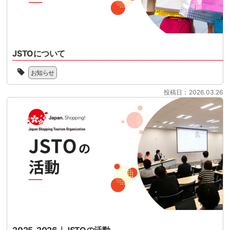
ま
り
リ
す。
ま
フ
2026
す。
ァ
年
2026
ン
11
年
ド
月
11
JSTOについて
型
1
月
免
一
日
1
お知らせ
税
般
に
日
制
社
開
に
投稿日：2026.03.26
度
団
始
開
へ
法
さ
始
の
人
れ
さ
移
ジ
る
れ
行
ャ
リ
る
に
パ
フ
リ
向
ン
ァ
フ
け
シ
ン
ァ
て、
ョ
ド
ン
100
ッ
型
ド
日
ピ
免
型
を
ン
税
免
目
グ
制
税
前
ツ
度
制