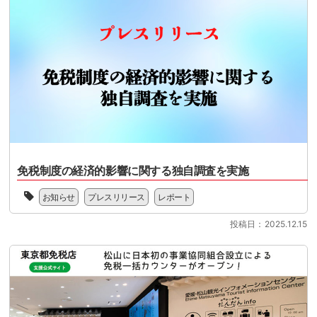
対
迎
ズ
ウ
趣
の
応
え
ム
ン
旨、
準
の
る
を
ロ
活
[…]
準
中、
軸
ー
動
備
本
と
ド
に
を
セ
し
が
賛
本
ミ
た
可
同
格
ナ
イ
能
し
化
ー
ン
に
た
さ
で
バ
な
多
せ
は、
ウ
り
数
る
制
ン
ま
の
時
度
ド
免税制度の経済的影響に関する独自調査を実施
し
会
期
変
振
た。
員
を
更
興
読
お知らせ
プレスリリース
レポート
企
概
迎
の
を
ん
業
要
え
ポ
推
で
投稿日：2025.12.15
と
一
る
イ
進
い
と
般
中、
ン
す
た
も
社
本
ト
る
だ
に、
団
セ
を
業
く
日
法
ミ
あ
界
と、
本
人
[…]
ら
団
JSTO
の
ジ
た
体