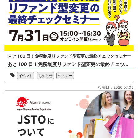
人
本
日
シ
本
ョ
ス
ッ
ー
ピ
パ
ン
ー
グ
マ
セ
ー
ン
あと 100 日！免税制度リファンド型変更の最終チェックセミナー
ケ
タ
ッ
あと 100 日！免税制度リファンド型変更の最終チェックセミナー
ー
ト
協
2026
様
会
イベント
お知らせ
セミナー
年
共
様
11
催
共
投稿日：2026.07.03
月
の
催
1
セ
の
日
ミ
セ
に
ナ
ミ
開
ー
ナ
始
と
ー
さ
な
と
れ
り
な
る