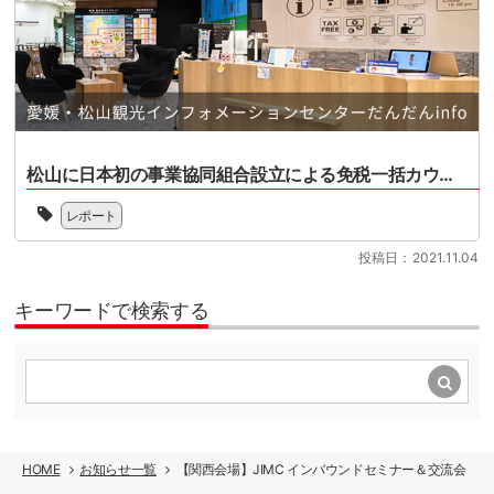
の
シ
ャ
め
で
活
ョ
パ
て
す。
動
ッ
ン
整
小
が
ピ
シ
理
売・
わ
ン
ョ
す
商
か
グ
ッ
る
[…]
り
の
ピ
と
や
魅
ン
と
す
松山に日本初の事業協同組合設立による免税一括カウンターがオープン！
力
グ
も
く
を
ツ
愛
に、
な
海
レポート
ー
媛
訪
り、
外
リ
県
日
活
に
投稿日：2021.11.04
ズ
松
ゲ
用
伝
ム
山
ス
し
え
協
市
キーワードで検索する
ト
や
る
会
の
へ
す
「プ
（JSTO）
免
[…]
く
ロ
は、
税
な
モ
訪
販
る
ー
日
売
と
シ
外
へ
思
ョ
国
の
い
ン
人
HOME
お知らせ一覧
【関西会場】JIMC インバウンドセミナー＆交流会
取
ま
事
観
組