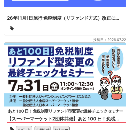
26年11月1日施行 免税制度（リファンド方式）改正について
26
年
11
投稿日：2026.07.22
月
1
日
施
行
免
税
制
度
（リ
フ
ァ
ン
あと 100 日！免税制度リファンド型変更の最終チェックセミナー
ド
【スーパーマーケット2団体共催】あと 100 日！免税制度リファンド型変更の最終チェックセミナー
方
式）
一
改
イベント
お知らせ
セミナー