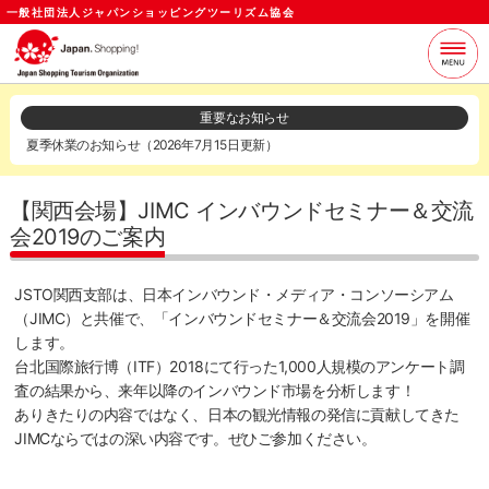
一般社団法人ジャパンショッピングツーリズム協会
当協会について
支援サービス
重要なお知らせ
夏季休業のお知らせ（2026年7月15日更新）
お知らせ
セミナー
各種資料
お問い合わせ
【関西会場】JIMC インバウンドセミナー＆交流
会2019のご案内
ログイン
メールマガジン
JSTO関西支部は、日本インバウンド・メディア・コンソーシアム
（JIMC）と共催で、「インバウンドセミナー＆交流会2019」を開催
します。
台北国際旅行博（ITF）2018にて行った1,000人規模のアンケート調
査の結果から、来年以降のインバウンド市場を分析します！
ありきたりの内容ではなく、日本の観光情報の発信に貢献してきた
JIMCならではの深い内容です。ぜひご参加ください。