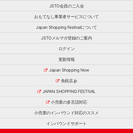
ま
事
シ
す。
JSTO会員のご入会
業」
ョ
ぜ
と、
ン
おもてなし事業者サービスについて
ひ
訪
施
ご
日
策
Japan Shopping Festivalについて
一
ゲ
ま
読
ス
で
JSTOメルマガ登録のご案内
く
ト
ワ
だ
の
ン
ログイン
さ
満
ス
い。
足
ト
更新情報
主
度
ッ
な
向
プ
Japan Shopping Now
ト
上
で
ピ
を
免税店.jp
サ
ッ
目
ー
ク
指
JAPAN SHOPPING FESTIVAL
ビ
消
し
ス
[…]
小売業の多言語対応
た
を
「お
行
小売業のインバウンド対応のススメ
も
う
て
株
インバウンドサポート
な
式
し
会