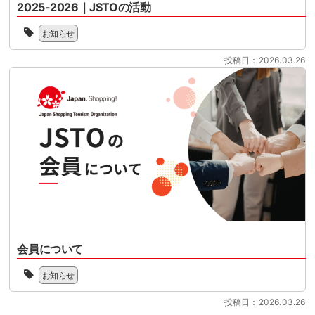
月
2025-2026｜JSTOの活動
に
ー
期
1
控
リ
2025
を
日
え
お知らせ
ズ
年
迎
に
て
ム
の
え
開
い
投稿日：2026.03.26
協
JSTO
る
始
ま
会
の
中、
さ
す。
（Japan
活
本
れ
制
Shopping
動
セ
る
度
Tourism
を
ミ
リ
対
Organization
新
[…]
フ
応
／
聞
ァ
の
略
に
ン
準
称：
し
ド
備
JSTO）
て、
型
を
は、
こ
免
本
シ
の
税
格
ョ
た
制
化
ッ
び、
度
さ
会員について
ピ
下
へ
せ
ン
記
JSTO
の
る
グ
お知らせ
よ
は、
移
時
ツ
り
協
行
期
ー
投稿日：2026.03.26
PDF
会
に
を