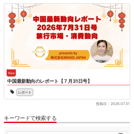
リ
ダ
の
向
迎
ズ
ウ
趣
け
え
ム
ン
旨、
て、
る
を
ロ
活
100
中、
軸
ー
動
日
本
と
ド
に
を
セ
し
が
賛
目
ミ
た
可
同
前
ナ
イ
能
し
に
ー
ン
に
た
控
で
バ
な
多
え
は、
ウ
り
数
て
制
ン
ま
の
い
度
New
ド
し
会
ま
変
振
中国最新動向のレポート【７月31日号】
た。
員
す。
更
興
読
企
当
制
の
を
ん
レポート
業
協
度
ポ
推
で
と
会
対
イ
進
い
投稿日：2026.07.31
と
の
応
ン
す
た
も
会
の
ト
る
だ
に、
員
準
キーワードで検索する
を
業
く
日
企
[…]
あ
界
と、
本
業
ら
団
JSTO
の
で