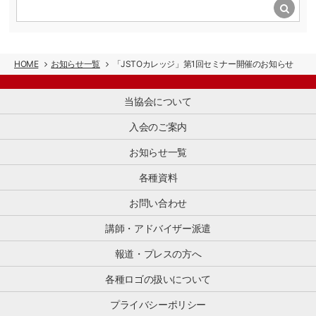
た
体
の
シ
あ
め
で
活
ョ
る
て
す。
動
ッ
中
整
小
が
ピ
国
理
売・
わ
ン
HOME
お知らせ一覧
「JSTOカレッジ」第1回セミナー開催のお知らせ
イ
す
商
か
グ
ン
る
[…]
り
の
バ
と
当協会について
や
魅
ウ
と
す
力
ン
も
入会のご案内
く
を
ド
に、
な
海
マ
お知らせ一覧
訪
り、
外
ー
日
活
に
ケ
各種資料
ゲ
用
伝
テ
ス
し
え
ィ
お問い合わせ
ト
や
る
ン
へ
す
「プ
グ
講師・アドバイザー派遣
[…]
く
ロ
か
な
モ
ら
報道・プレスの方へ
る
ー
プ
と
シ
各種ロゴの扱いについて
ロ
思
ョ
モ
い
プライバシーポリシー
ン
ー