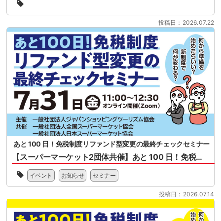
会
年
様
11
投稿日：2026.07.22
共
月
催
1
の
日
セ
施
ミ
行
ナ
免
ー
税
と
制
な
度
り
（リ
ま
フ
す。
ァ
2026
ン
あと 100 日！免税制度リファンド型変更の最終チェックセミナー
年
ド
11
【スーパーマーケット2団体共催】あと 100 日！免税制度リファンド型変更の最終チェックセミナー
方
月
式）
一
1
改
イベント
お知らせ
セミナー
般
日
正
社
に
に
投稿日：2026.07.14
団
開
関
法
始
す
人