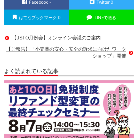
Facebook
-
Twitter
0
はてなブックマーク
0
LINEで送る
【JSTO月例会】オンライン会議のご案内
【ご報告】「小売業の安心・安全の訴求に向けたワーク
ショップ」開催
よく読まれている記事