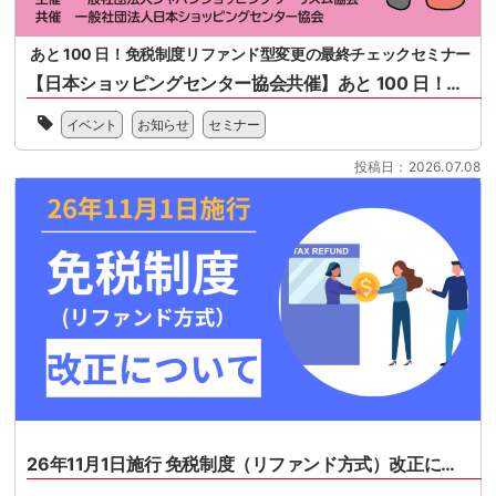
あと 100 日！免税制度リファンド型変更の最終チェックセミナー
【日本ショッピングセンター協会共催】あと 100 日！免税制度リファンド型変更の最終チェックセミナー
一
イベント
お知らせ
セミナー
般
社
投稿日：2026.07.08
団
法
人
日
本
シ
ョ
ッ
ピ
ン
グ
セ
ン
タ
26年11月1日施行 免税制度（リファンド方式）改正について
ー
協
26