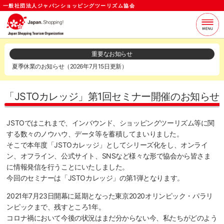
一般社団法人ジャパンショッピングツーリズム協会
当協会について
支援サービス
重要なお知らせ
夏季休業のお知らせ（2026年7月15日更新）
お知らせ
セミナー
各種資料
お問い合わせ
「JSTOカレッジ」第1回セミナー開催のお知らせ
ログイン
メールマガジン
JSTOではこれまで、インバウンド、ショッピングツーリズム等に関
する数々のノウハウ、データ等を蓄積してまいりました。
そこで本年度「JSTOカレッジ」としてシリーズ化をし、オンライ
ン、オフライン、公式サイト、SNSなど様々な形で協会から皆さま
に情報発信を行うことにいたしました。
今回のセミナーは「JSTOカレッジ」の第1弾となります。
2021年7月23日開幕に延期となった東京2020オリンピック・パラリ
ンピックまで、残すところ1年。
コロナ禍において今後の状況はまだ分からない今、私たちがどのよう