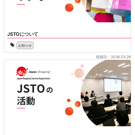
る
目
パ
リ
前
ー
フ
に
マ
ァ
控
ー
ン
え
ケ
ド
て
ッ
JSTOについて
型
い
ト
免
一
ま
様
お知らせ
税
般
す。
共
制
社
制
催
投稿日：2026.03.26
度
団
度
の
へ
法
対
セ
の
人
応
ミ
移
ジ
の
ナ
行
ャ
準
ー
に
パ
備
と
向
ン
を
な
け
シ
本
り
て、
ョ
格
ま
100
ッ
化
す。
日
ピ
さ
2026
を
ン
せ
年
目
グ
る
11
前
ツ
時