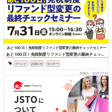
さ
る
全
れ
概
国
る
要、
ス
リ
セ
ー
フ
ミ
パ
ァ
ナ
ー
ン
ー
マ
ド
案
ー
型
内
ケ
免
ッ
税
あと 100 日！免税制度リファンド型変更の最終チェックセミナー
ト
制
あと 100 日！免税制度リファンド型変更の最終チェックセミナー
協
度
会
2026
へ
様、
イベント
お知らせ
セミナー
年
の
一
11
移
般
投稿日：2026.07.03
月
行
社
1
に
団
日
向
法
に
け
人
開
て、
日
始
100
本
さ
日
ス
れ
を
ー