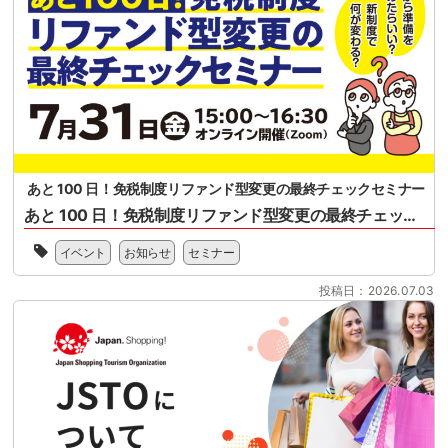
る
全
れ
概
国
る
要、
ス
リ
セ
ー
フ
ミ
パ
ァ
ナ
ー
ン
ー
マ
ド
案
ー
型
内
ケ
免
ッ
税
あと 100 日！免税制度リファンド型変更の最終チェックセミナー
ト
制
あと 100 日！免税制度リファンド型変更の最終チェックセミナー
協
度
会
2026
へ
様、
イベント
お知らせ
セミナー
年
の
一
11
移
般
投稿日：2026.07.03
月
行
社
1
に
団
日
向
法
に
け
人
開
て、
日
始
100
本
さ
日
ス
れ
を
ー
る