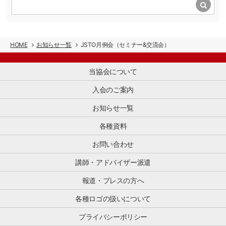
た
体
の
シ
あ
め
で
活
ョ
る
て
す。
動
ッ
中
整
小
が
ピ
国
理
売・
わ
ン
HOME
お知らせ一覧
JSTO月例会（セミナー&交流会）
イ
す
商
か
グ
ン
る
[…]
り
の
バ
と
当協会について
や
魅
ウ
と
す
力
ン
も
入会のご案内
く
を
ド
に、
な
海
マ
お知らせ一覧
訪
り、
外
ー
日
活
に
ケ
各種資料
ゲ
用
伝
テ
ス
し
え
ィ
お問い合わせ
ト
や
る
ン
へ
す
「プ
グ
講師・アドバイザー派遣
[…]
く
ロ
か
な
モ
ら
報道・プレスの方へ
る
ー
プ
と
シ
各種ロゴの扱いについて
ロ
思
ョ
モ
い
プライバシーポリシー
ン
ー
ま