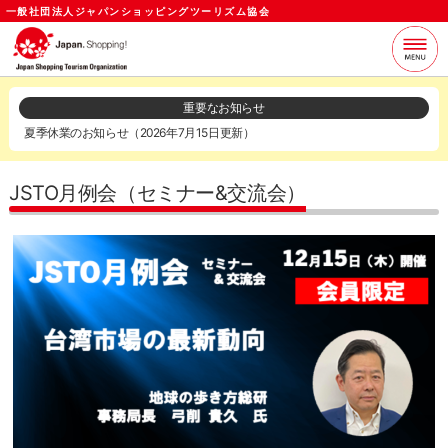
一般社団法人ジャパンショッピングツーリズム協会
当協会について
支援サービス
重要なお知らせ
夏季休業のお知らせ（2026年7月15日更新）
お知らせ
セミナー
各種資料
お問い合わせ
JSTO月例会（セミナー&交流会）
ログイン
メールマガジン