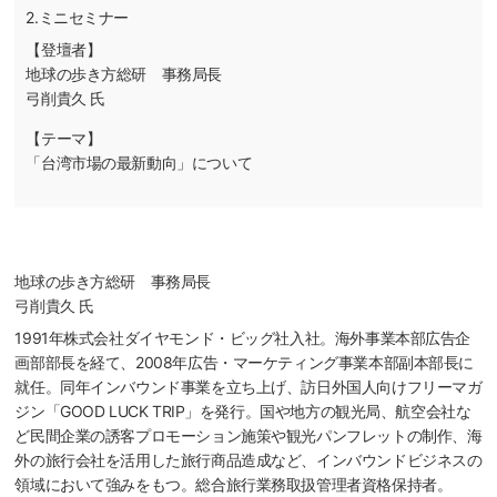
2.ミニセミナー
【登壇者】
地球の歩き方総研 事務局長
弓削貴久 氏
【テーマ】
「台湾市場の最新動向」について
地球の歩き方総研 事務局長
弓削貴久 氏
1991年株式会社ダイヤモンド・ビッグ社入社。海外事業本部広告企
画部部長を経て、2008年広告・マーケティング事業本部副本部長に
就任。同年インバウンド事業を立ち上げ、訪日外国人向けフリーマガ
ジン「GOOD LUCK TRIP」を発行。国や地方の観光局、航空会社な
ど民間企業の誘客プロモーション施策や観光パンフレットの制作、海
外の旅行会社を活用した旅行商品造成など、インバウンドビジネスの
領域において強みをもつ。総合旅行業務取扱管理者資格保持者。