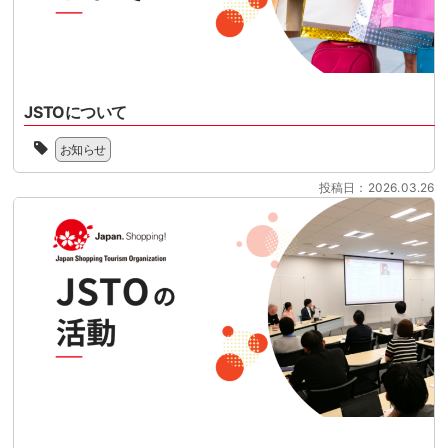
目
パ
リ
前
ー
フ
に
マ
ァ
控
ー
ン
え
ケ
ド
て
ッ
JSTOについて
型
い
ト
免
一
ま
様
お知らせ
税
般
す。
共
制
社
制
催
投稿日：2026.03.26
度
団
度
の
へ
法
対
セ
の
人
応
ミ
移
ジ
の
ナ
行
ャ
準
ー
に
パ
備
と
向
ン
を
な
け
シ
本
り
て、
ョ
格
ま
100
ッ
化
す。
日
ピ
さ
2026
を
ン
せ
年
目
グ
る
11
前
ツ
時