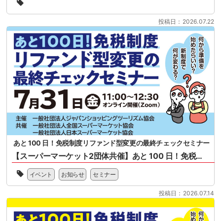
会
年
様
11
投稿日：2026.07.22
共
月
催
1
の
日
セ
施
ミ
行
ナ
免
ー
税
と
制
な
度
り
（リ
ま
フ
す。
ァ
2026
ン
あと 100 日！免税制度リファンド型変更の最終チェックセミナー
年
ド
11
【スーパーマーケット2団体共催】あと 100 日！免税制度リファンド型変更の最終チェックセミナー
方
月
式）
一
1
改
イベント
お知らせ
セミナー
般
日
正
社
に
に
投稿日：2026.07.14
団
開
関
法
始
す
人
さ