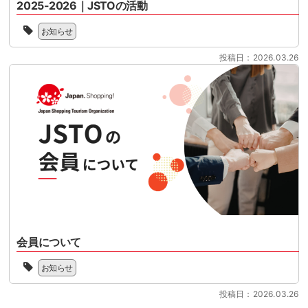
月
2025-2026｜JSTOの活動
に
ー
期
1
控
リ
2025
を
日
え
お知らせ
ズ
年
迎
に
て
ム
の
え
開
い
投稿日：2026.03.26
協
JSTO
る
始
ま
会
の
中、
さ
す。
（Japan
活
本
れ
制
Shopping
動
セ
る
度
Tourism
を
ミ
リ
対
Organization
新
[…]
フ
応
／
聞
ァ
の
略
に
ン
準
称：
し
ド
備
JSTO）
て、
型
を
は、
こ
免
本
シ
の
税
格
ョ
た
制
化
ッ
び、
度
さ
会員について
ピ
下
へ
せ
ン
記
JSTO
の
る
グ
お知らせ
よ
は、
移
時
ツ
り
協
行
期
ー
投稿日：2026.03.26
PDF
会
に
を
リ