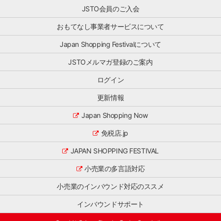
事
シ
す。
JSTO会員のご入会
業」
ョ
ぜ
と、
ン
おもてなし事業者サービスについて
ひ
訪
施
ご
日
策
Japan Shopping Festivalについて
一
ゲ
ま
読
ス
で
JSTOメルマガ登録のご案内
く
ト
ワ
だ
の
ン
ログイン
さ
満
ス
い。
足
ト
更新情報
主
度
ッ
な
向
プ
Japan Shopping Now
ト
上
で
ピ
を
免税店.jp
サ
ッ
目
ー
ク
指
JAPAN SHOPPING FESTIVAL
ビ
消
し
ス
[…]
小売業の多言語対応
た
を
「お
行
小売業のインバウンド対応のススメ
も
う
て
株
インバウンドサポート
な
式
し
会