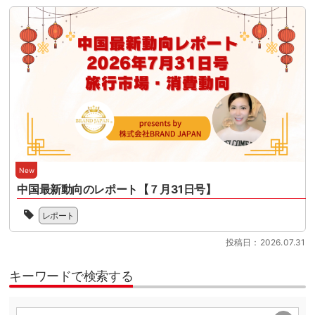
ダ
の
向
迎
ズ
ウ
趣
け
え
ム
ン
旨、
て、
る
を
ロ
活
100
中、
軸
ー
動
日
本
と
ド
に
を
セ
し
が
賛
目
ミ
た
可
同
前
ナ
イ
能
し
に
ー
ン
に
た
控
で
バ
な
多
え
は、
ウ
り
数
て
制
ン
ま
の
い
度
New
ド
し
会
ま
変
振
中国最新動向のレポート【７月31日号】
た。
員
す。
更
興
読
企
当
制
の
を
ん
レポート
業
協
度
ポ
推
で
と
会
対
イ
進
い
投稿日：2026.07.31
と
の
応
ン
す
た
も
会
の
ト
る
だ
に、
員
準
キーワードで検索する
を
業
く
日
企
[…]
あ
界
と、
本
業
ら
団
JSTO
の
で