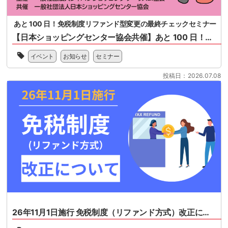
あと 100 日！免税制度リファンド型変更の最終チェックセミナー
【日本ショッピングセンター協会共催】あと 100 日！免税制度リファンド型変更の最終チェックセミナー
一
イベント
お知らせ
セミナー
般
社
投稿日：2026.07.08
団
法
人
日
本
シ
ョ
ッ
ピ
ン
グ
セ
ン
タ
26年11月1日施行 免税制度（リファンド方式）改正について
ー
協
26