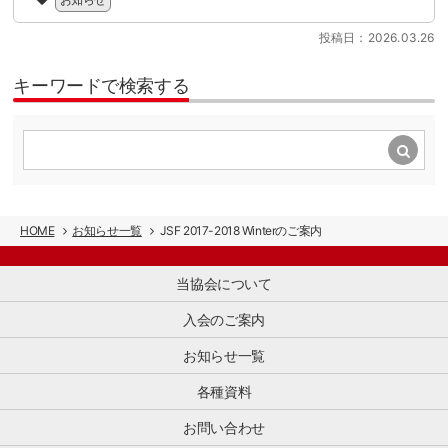
り
は、
行
期
ー
PDF
協
に
を
リ
投稿日：2026.03.26
ダ
会
向
迎
ズ
ウ
の
け
え
ム
ン
趣
キーワードで検索する
て、
る
を
ロ
旨、
100
中、
軸
ー
活
日
本
と
ド
動
を
セ
し
が
に
目
ミ
た
可
賛
前
ナ
イ
能
同
に
ー
ン
に
し
控
で
バ
な
HOME
お知らせ一覧
JSF 2017-2018 Winterのご案内
た
え
は、
ウ
り
多
て
制
ン
ま
数
い
度
当協会について
ド
し
の
ま
変
振
た。
会
す。
入会のご案内
更
興
読
員
制
の
を
ん
企
度
お知らせ一覧
ポ
推
で
業
対
イ
進
い
と
応
各種資料
ン
す
た
と
の
ト
る
だ
も
お問い合わせ
準
を
業
く
に、
[…]