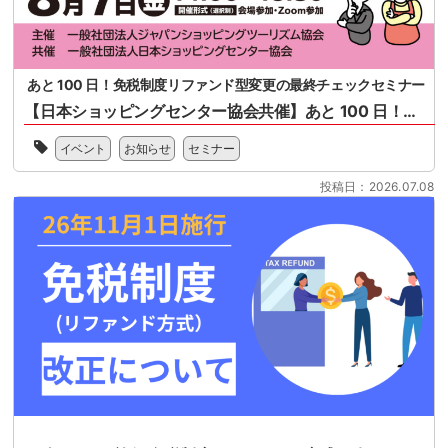
あと 100 日！免税制度リファンド型変更の最終チェックセミナー
【日本ショッピングセンター協会共催】あと 100 日！免税制度リファンド型変更の最終チェックセミナー
一
イベント
お知らせ
セミナー
般
社
投稿日：2026.07.08
団
法
人
日
本
シ
ョ
ッ
ピ
ン
グ
セ
ン
タ