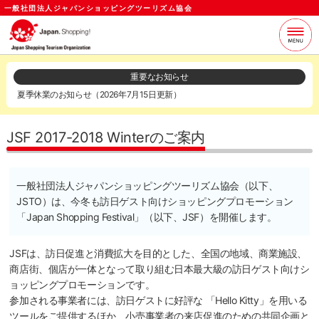
一般社団法人ジャパンショッピングツーリズム協会
当協会について
支援サービス
重要なお知らせ
夏季休業のお知らせ（2026年7月15日更新）
お知らせ
セミナー
各種資料
お問い合わせ
JSF 2017-2018 Winterのご案内
ログイン
メールマガジン
一般社団法人ジャパンショッピングツーリズム協会（以下、
JSTO）は、今冬も訪日ゲスト向けショッピングプロモーション
「Japan Shopping Festival」（以下、JSF）を開催します。
JSFは、訪日促進と消費拡大を目的とした、全国の地域、商業施設、
商店街、個店が一体となって取り組む日本最大級の訪日ゲスト向けシ
ョッピングプロモーションです。
参加される事業者には、訪日ゲストに好評な 「Hello Kitty」を用いる
ツールをご提供するほか、小売事業者の来店促進のための共同企画と