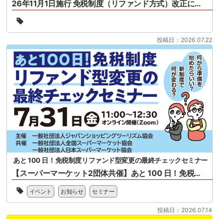
26年11月1日施行 免税制度（リファンド方式）改正について
ー
協
26
会
年
様
11
投稿日：2026.07.22
共
月
催
1
の
日
セ
施
ミ
行
ナ
免
ー
税
と
制
な
度
り
（リ
ま
フ
す。
ァ
2026
ン
あと 100 日！免税制度リファンド型変更の最終チェックセミナー
年
ド
11
【スーパーマーケット2団体共催】あと 100 日！免税制度リファンド型変更の最終チェックセミナー
方
月
式）
一
1
改
イベント
お知らせ
セミナー
般
日
正
社
に
に
投稿日：2026.07.14
団
開