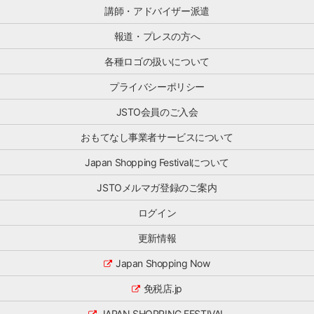
あ
界
と、
日
講師・アドバイザー派遣
ら
団
JSTO
本
た
体
の
の
報道・プレスの方へ
め
で
活
シ
て
す。
動
各種ロゴの扱いについて
ョ
整
小
が
ッ
理
売・
プライバシーポリシー
わ
ピ
す
商
か
ン
る
[…]
JSTO会員のご入会
り
グ
と
や
の
と
おもてなし事業者サービスについて
す
魅
も
く
力
Japan Shopping Festivalについて
に、
な
を
訪
り、
海
JSTOメルマガ登録のご案内
日
活
外
ゲ
用
に
ログイン
ス
し
伝
ト
や
え
更新情報
へ
す
る
[…]
く
「プ
Japan Shopping Now
な
ロ
る
免税店.jp
モ
と
ー
思
JAPAN SHOPPING FESTIVAL