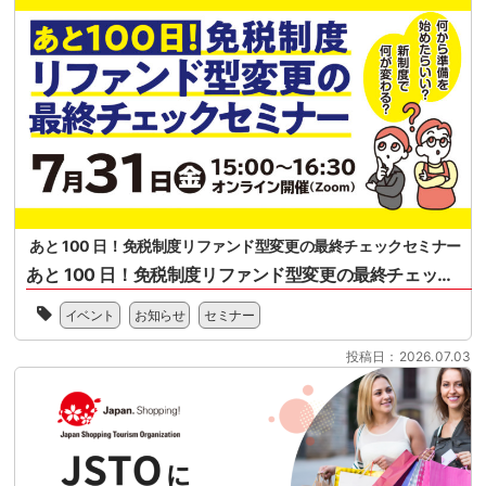
関
法
始
す
人
さ
る
全
れ
概
国
る
要、
ス
リ
セ
ー
フ
ミ
パ
ァ
ナ
ー
ン
ー
マ
ド
案
ー
型
内
ケ
免
ッ
税
あと 100 日！免税制度リファンド型変更の最終チェックセミナー
ト
制
あと 100 日！免税制度リファンド型変更の最終チェックセミナー
協
度
会
2026
へ
様、
イベント
お知らせ
セミナー
年
の
一
11
移
般
投稿日：2026.07.03
月
行
社
1
に
団
日
向
法
に
け
人
開
て、
日
始
100
本
さ