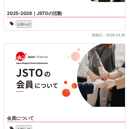
年
目
グ
る
11
前
ツ
時
月
2025-2026｜JSTOの活動
に
ー
期
1
控
リ
2025
を
日
え
お知らせ
ズ
年
迎
に
て
ム
の
え
開
い
投稿日：2026.03.26
協
JSTO
る
始
ま
会
の
中、
さ
す。
（Japan
活
本
れ
制
Shopping
動
セ
る
度
Tourism
を
ミ
リ
対
Organization
新
[…]
フ
応
／
聞
ァ
の
略
に
ン
準
称：
し
ド
備
JSTO）
て、
型
を
は、
こ
免
本
シ
の
税
格
ョ
た
制
化
ッ
び、
度
さ
ピ
下
へ
せ
会員について
ン
記
の
る
グ
よ
JSTO
移
時
ツ
お知らせ