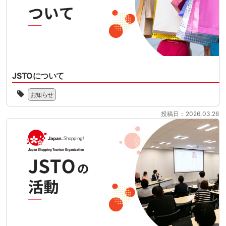
日
ス
れ
を
ー
る
目
パ
リ
前
ー
フ
に
マ
ァ
控
ー
ン
え
ケ
ド
て
ッ
JSTOについて
型
い
ト
免
一
ま
様
お知らせ
税
般
す。
共
制
社
制
催
投稿日：2026.03.26
度
団
度
の
へ
法
対
セ
の
人
応
ミ
移
ジ
の
ナ
行
ャ
準
ー
に
パ
備
と
向
ン
を
な
け
シ
本
り
て、
ョ
格
ま
100
ッ
化
す。
日
ピ
さ
2026
を
ン
せ